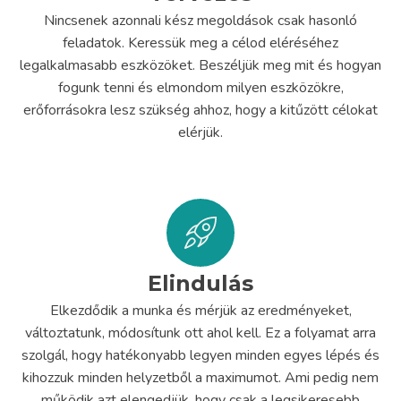
Nincsenek azonnali kész megoldások csak hasonló
feladatok. Keressük meg a célod eléréséhez
legalkalmasabb eszközöket. Beszéljük meg mit és hogyan
fogunk tenni és elmondom milyen eszközökre,
erőforrásokra lesz szükség ahhoz, hogy a kitűzött célokat
elérjük.
Elindulás
Elkezdődik a munka és mérjük az eredményeket,
változtatunk, módosítunk ott ahol kell. Ez a folyamat arra
szolgál, hogy hatékonyabb legyen minden egyes lépés és
kihozzuk minden helyzetből a maximumot. Ami pedig nem
működik azt elengedjük, hogy csak a legsikeresebb