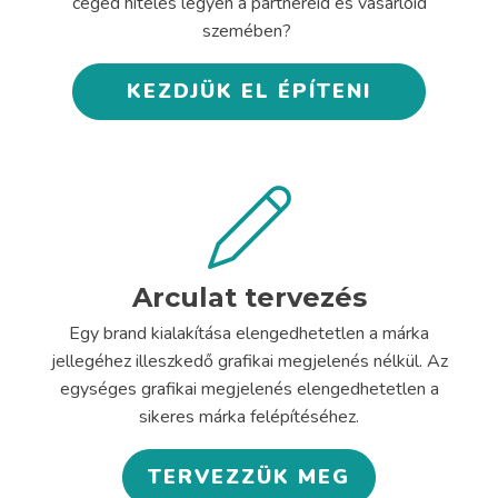
céged hiteles legyen a partnereid és vásárlóid
szemében?
KEZDJÜK EL ÉPÍTENI
Arculat tervezés
Egy brand kialakítása elengedhetetlen a márka
jellegéhez illeszkedő grafikai megjelenés nélkül. Az
egységes grafikai megjelenés elengedhetetlen a
sikeres márka felépítéséhez.
TERVEZZÜK MEG