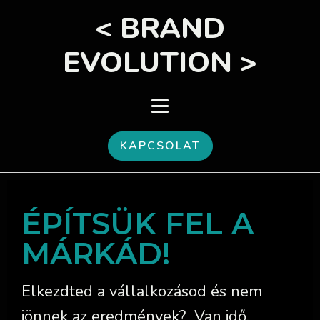
< BRAND
EVOLUTION >
KAPCSOLAT
ÉPÍTSÜK FEL A
MÁRKÁD!
Elkezdted a vállalkozásod és nem
jönnek az eredmények? Van idő,