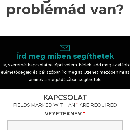
problémád van?
Írd meg miben segíthetek
Ha, szeretnél kapcsolatba lépni velem, kérlek, add meg az alábbi
elérhetőségeid és pár szóban írd meg az Üzenet mezőben mi az
aminek a megoldásában segíthetek.
KAPCSOLAT
FIELDS MARKED WITH AN
*
ARE REQUIRED
VEZETÉKNÉV
*